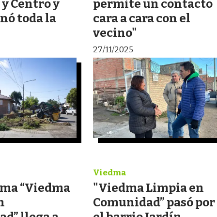
 y Centro y
permite un contacto
nó toda la
cara a cara con el
vecino"
27/11/2025
Viedma
ama “Viedma
"Viedma Limpia en
n
Comunidad” pasó por
d” llega a
el barrio Jardín