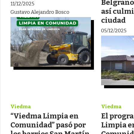
Belgrano
11/12/2025
así culmi
Gustavo Alejandro Bosco
ciudad
05/12/2025
Viedma
Viedma
“Viedma Limpia en
El progr
Comunidad” pasó por
Limpia e
los barrios San Martín
Comunida