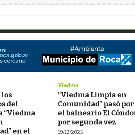
Viedma
los
“Viedma Limpia en
s del
Comunidad” pasó por
a “Viedma
el balneario El Cóndo
n
por segunda vez
d” en el
19/12/2025