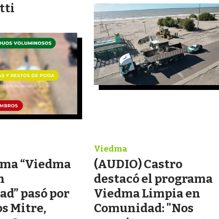
tti
Viedma
ama “Viedma
(AUDIO) Castro
n
destacó el programa
d” pasó por
Viedma Limpia en
os Mitre,
Comunidad: "Nos