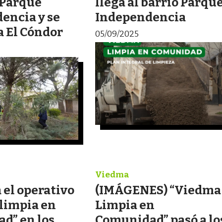
 Parque
llega al barrio Parqu
encia y se
Independencia
a El Cóndor
05/09/2025
Viedma
 el operativo
(IMÁGENES) “Viedma
limpia en
Limpia en
d” en los
Comunidad” pasó a lo