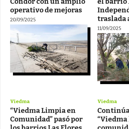
Cóndor con un amplio
el barrio
operativo de mejoras
Independ
traslada 
20/09/2025
11/09/2025
Viedma
Viedma
“Viedma Limpia en
Continúa
Comunidad” pasó por
“Viedma 
los barrios Las Flores,
comunida