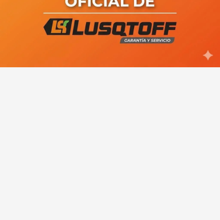
barrio Perón temen ser
desalojadas por YPF y reclaman la
intervención del Municipio
Ariel Rivero: "JSRN es un partido