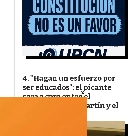
"Hagan un esfuerzo por
ser educados": el picante
cara a cara entre el
legislador Juan Martín y el
gremio ATE