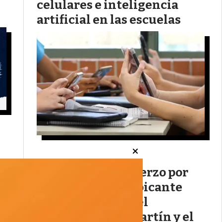
celulares e inteligencia
artificial en las escuelas
"Hagan un esfuerzo por
ser educados": el picante
cara a cara entre el
legislador Juan Martín y el