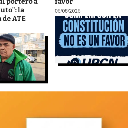
l portero a
favor”
uto": la
06/08/2026
 de ATE
Gremiales
ATE ya inició un
arios y
acampe en la
 de Viedma
Legislatura por el