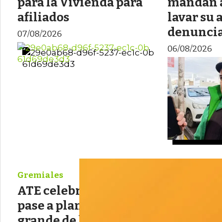
para la Vivienda para
mandan a
afiliados
lavar su a
denuncia
07/08/2026
06/08/2026
Gremiales
Gremiales
ATE celebra la ley de
Gremios
pase a planta más
universit
grande de los últimos
docentes