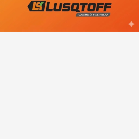
desalojadas por YPF y reclaman la
intervención del Municipio
Ariel Rivero: "JSRN es un partido
muy fuerte, va a luchar y trabajar