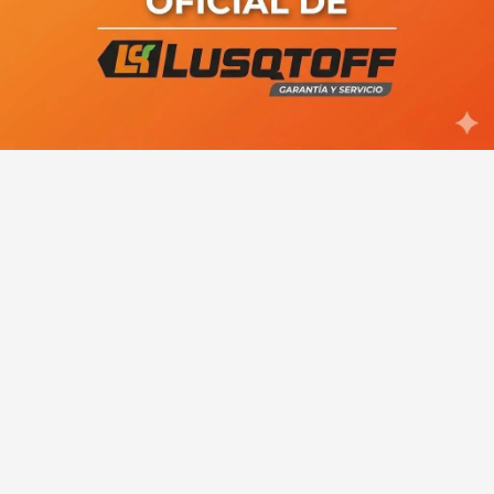
barrio Perón temen ser
desalojadas por YPF y reclaman la
intervención del Municipio
Ariel Rivero: "JSRN es un partido