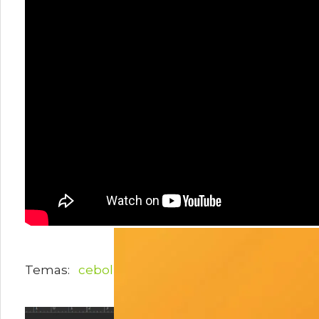
cebolla
GERMAN CARIAC
inta