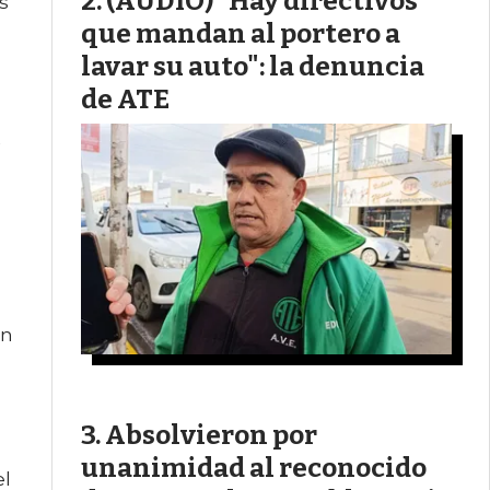
(AUDIO) “Hay directivos
s
que mandan al portero a
lavar su auto": la denuncia
de ATE
ón
Absolvieron por
unanimidad al reconocido
el